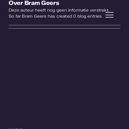
Over
Bram Geers
Ga
naar
Deze auteur heeft nog geen informatie verstrekt.
inhoud
So far Bram Geers has created 0 blog entries.
Togg
Navi
Projecten
Service
Tuinbouw
Plantonderzoek
Over WPS
Werken bij